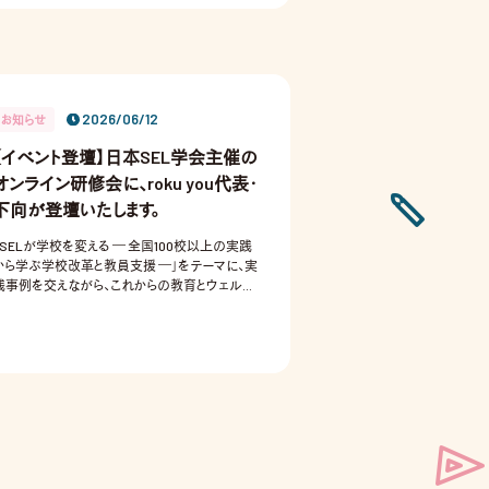
2026/06/12
お知らせ
【イベント登壇】日本SEL学会主催の
オンライン研修会に、roku you代表・
下向が登壇いたします。
「SELが学校を変える ― 全国100校以上の実践
から学ぶ学校改革と教員支援 ―」をテーマに、実
践事例を交えながら、これからの教育とウェルビ
ーイングについてお話します。