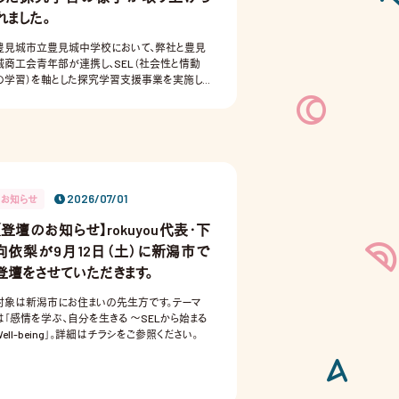
れました。
豊見城市立豊見城中学校において、弊社と豊見
城商工会青年部が連携し、SEL（社会性と情動
の学習）を軸とした探究学習支援事業を実施しま
た 。
2026/07/01
お知らせ
【登壇のお知らせ】rokuyou代表・下
向依梨が9月12日（土）に新潟市で
登壇をさせていただきます。
対象は新潟市にお住まいの先生方です。テーマ
は「感情を学ぶ、自分を生きる ～SELから始まる
Well-being」。詳細はチラシをご参照ください。