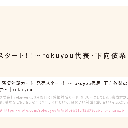
スタート！！〜rokuyou代表・下向依
「感情対話カード」発売スタート！！〜rokuyou代表・下向依梨
す〜｜roku you
株式会社rokuyouは、3月15日に「感情対話カード」をリリースしました。感情対
庭、職場などさまざまなコミュニティにおいて、質のよい対話（話し合い）を支援す
取り組むSELのワーク以外にも、日常生活のさまざまなシーンでご活用いただけます。
https://note.com/roku_you/n/n51c9b3fa32d7?sub_rt=share_b
rokuyou代表・下向依梨の「感情対話カード」に込めた思いをお届けします。後
心を持っていただいている記念イベントの情報もご紹介します！ ■代表・下向依梨の「感情対話カー
ド」に込めた思い 学びプロダクションrokuyouを起業してから、５年が経とうとし