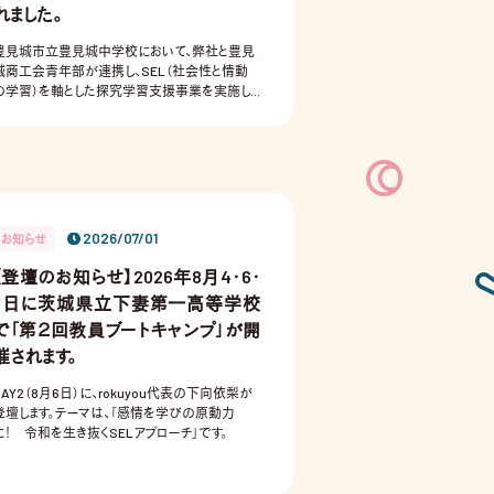
れました。
豊見城市立豊見城中学校において、弊社と豊見
城商工会青年部が連携し、SEL（社会性と情動
の学習）を軸とした探究学習支援事業を実施しま
た 。
2026/07/01
お知らせ
【登壇のお知らせ】2026年8月4・6・
7日に茨城県立下妻第一高等学校
で「第２回教員ブートキャンプ」が開
催されます。
DAY2（8月6日）に、rokuyou代表の下向依梨が
登壇します。テーマは、「感情を学びの原動力
に！ 令和を生き抜くSELアプローチ」です。