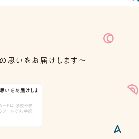
梨の思いをお届けします〜
の思いをお届けしま
話カードは、学校や家
るツールです。学校で
 本noteでは、
半には、多くの方にご関
ています。 立