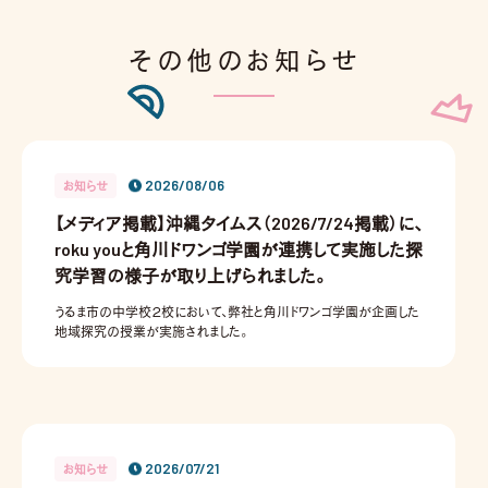
るなど、現場の課題を解決しながら生徒や教
員の持つ個々の可能性を伸ばしてきました。
2026年は丙午のようなパワフルさをもって、
その他のお知らせ
「一人一人の生まれ持った可能性が磨かれ続
け、有機的に
2026/08/06
お知らせ
【メディア掲載】沖縄タイムス（2026/7/24掲載）に、
roku youと角川ドワンゴ学園が連携して実施した探
究学習の様子が取り上げられました。
うるま市の中学校２校において、弊社と角川ドワンゴ学園が企画した
地域探究の授業が実施されました。
2026/07/21
お知らせ