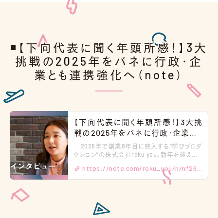
◾️【下向代表に聞く年頭所感！】3大
挑戦の2025年をバネに行政・企
業とも連携強化へ（note）
【下向代表に聞く年頭所感！】3大挑
戦の2025年をバネに行政・企業とも
連携強化へ｜roku you
2026年で創業8年目に突入する“学びプロダ
クション”の株式会社roku you。新年を迎える
にあたり、下向依梨代表への年頭所感インタビ
https://note.com/roku_you/n/nf262
ューと題して2025年を振り返ってもらうととも
に、2026年の決意も述べてもらいます。（聞き
27e5c27c?app_launch=false
手：フリーランス記者・長濱 良起） 全国的に
教育事業を展開する中で、2025年は沖縄県内
だけでも高校生の約1割にあたる4800人と伴
走、全国では計24校にソリューションを提供す